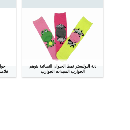
دنة البوليستر نمط الحيوان النسائية يتوهم
جوا
الجوارب السيدات الجوارب
فلامن
ﺎﺘﺼﻟ ﺍﻶﻧ