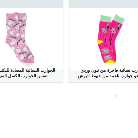
رب نسائية فاخرة من نيون وردي
الجوارب النسائية المضادة للبكتير
غو جوارب ناعمة من خيوط الريش
تنفس الجوارب الكسل السي
ﺎﺘﺼﻟ ﺍﻶﻧ
ﺎﺘﺼﻟ ﺍﻶﻧ
1