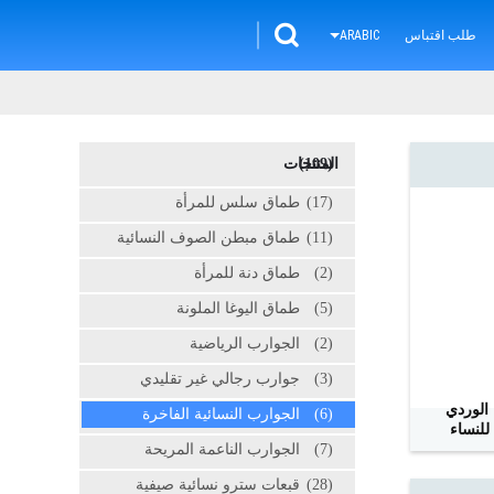
طلب اقتباس
ARABIC
(109)
المنتجات
(17)
طماق سلس للمرأة
(11)
طماق مبطن الصوف النسائية
(2)
طماق دنة للمرأة
(5)
طماق اليوغا الملونة
(2)
الجوارب الرياضية
(3)
جوارب رجالي غير تقليدي
 الوردي
(6)
الجوارب النسائية الفاخرة
للنساء
(7)
الجوارب الناعمة المريحة
(28)
قبعات سترو نسائية صيفية