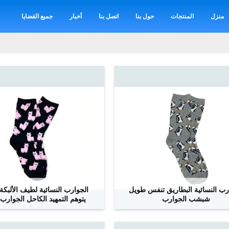
منزل
المنتجات
حول بنا
اتصل بنا
أخبار
جميع القضايا
رب النسائية البطاريق تنفس طويل
الجوارب النسائية لطيف الألبكة
شبشب الجوارب
يتوهم التمهيد الكاحل الجوارب 
ﺎﺘﺼﻟ ﺍﻶﻧ
ﺎﺘﺼﻟ ﺍﻶﻧ