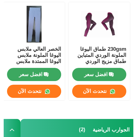
القبعات المتماسكة الشعبية
وشاح كاتم للسيدات
230gsm طماق اليوغا
الخصر العالي ملابس
قفازات تزلج مقاومة للماء
الملونة الوردي المتباين
اليوغا الملونة ملابس
طماق مزيج الوردي
اليوغا الممتدة ملابس
اليوغا المريحة والأنيقة
قفازات الشتاء
افضل سعر
افضل سعر
نتحدث الآن
نتحدث الآن
(2)
الجوارب الرياضية