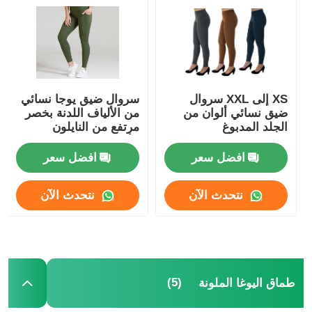
طماق دنة للمرأة
طماق اليوغا الملونة
XS إلى XXL سروال
سروال ضيق يوجا نسائي
ضيق نسائي ألوان من
من الألياف اللدنة بخصر
الجوارب الرياضية
الجلد المدبوغ
مرتفع من النايلون
الأخضر السميك من
ألياف لدنة
افضل سعر
افضل سعر
جوارب رجالي غير تقليدي
نتحدث الآن
نتحدث الآن
الجوارب النسائية الفاخرة
الجوارب الناعمة المريحة
(5)
طماق اليوغا الملونة
قبعات سترو نسائية صيفية