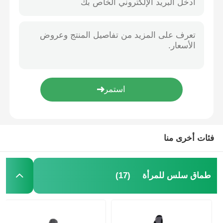
فئات أخرى منا
(17)
طماق سلس للمرأة