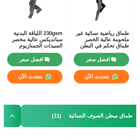
طماق رياضية نسائية غير
230gsm اللياقة البدنية
ملحومة عالية الخصر
سبانديكس عالية مخصر
طماق تحكم في البطن
السيدات الجمنازيوم
اللباس الأسود
افضل سعر
افضل سعر
نتحدث الآن
نتحدث الآن
منزل
(11)
طماق مبطن الصوف النسائية
المنتجات
حول بنا