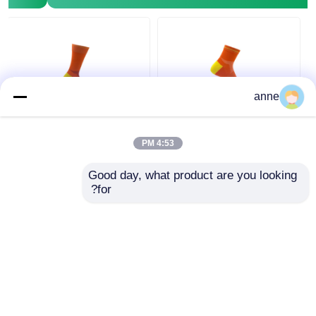
anne
جوارب تدريب رياضية
جوارب تدريب رياضية
لدعم القوس مع جوارب
تسمح بمرور الهواء ،
4:53 PM
شبكية رياضية خلخال
جوارب نسائية لركوب
نصف جوارب وسادة
الدراجات ، نصف وسادة
Good day, what product are you looking 
افضل سعر
افضل سعر
for?
نتحدث الآن
نتحدث الآن
عرض المزيد