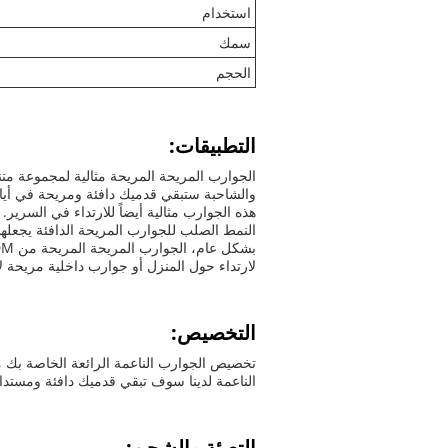
استخدام
سمك
الحجم
التطبيقات:
الجوارب المريحة المريحة مثالية لمجموعة متن
والشاحبة ستبقي قدميك دافئة ومريحة في أيام 
هذه الجوارب مثالية أيضاً للارتداء في السري
النمط الصلب للجوارب المريحة الدافئة يجعلها 
لارتداء حول المنزل أو جوارب داخلية مريحة لا
التخصيص:
الناعمة لدينا سوف تبقي قدميك دافئة ومستدام
التعبئة والشحن: