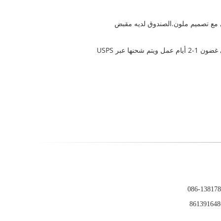
ع تصميم ملون.الصندوق لديه مقبض
نحن نقدم شحنًا قياسيًا مجانيًا لجميع طلبات الجوارب المريحة المريحة داخل الولايات المتحدة. عادةً ما يتم معالجة الطلبات في غضون 1-2 أيام عمل ويتم شحنها عبر USPS