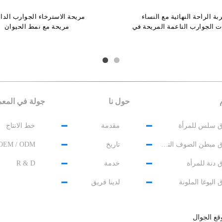
بة الراحة النهائية مع النساء
مريحة الاسترخاء الجوارب الداخ
جوارب جاكار ناعمة ذات طبقة م
ات الجوارب الناعمة المريحة في
مريحة مع نمط الحيوان
جوارب داخلية للسيدات ندفة ال
حجم واحد
حول نا
جولة في المع
 سلس للمرأة
مقدمة
خط الانتاج
طماق مبطن الصوف النسائية
تاريخ
OEM / ODM
 دنة للمرأة
خدمة
R & D
اليوغا الملونة
لدينا فريق
قع الجوال