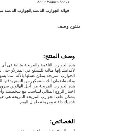
Adult Women Socks
Age Group:
إبراز:
فوائد الجوارب الناعمة,الجوارب الناعمة م
منتوج وصف
وصف المنتج:
هذه الجوارب الناعمة والمريحة مثالية في أي مو
لأقدامك.إنها مثالية للتسكع في المنزلأو حتى ل
الجوارب المريحة يمكن غسلها بالآلة، مما يسه
ودائمةلضمان أنك ستتمكن من التمتع بدفئها ال
هذه الجوارب المريحة من أجل الهالوين ضرورية
اختيار الزوج المثالي لتتناسب مع شخصيتك وأ
بشكل عام، الجوارب المريحة المريحة هي خيا
قدميك دافئة ومريحة طوال اليوم.
الخصائص:
اسم المنتج: جوارب ناعمة مريحة