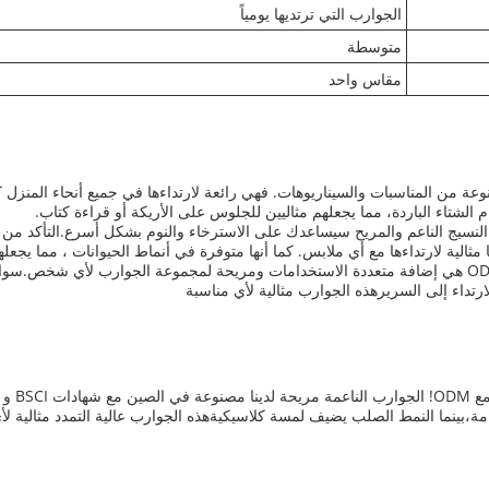
الجوارب التي ترتديها يومياً
متوسطة
مقاس واحد
وعة من المناسبات والسيناريوهات. فهي رائعة لارتداءها في جميع أنحاء المنزل 
الشتاء الباردة، مما يجعلهم مثاليين للجلوس على الأريكة أو قراءة كتاب.
ر. النسيج الناعم والمريح سيساعدك على الاسترخاء والنوم بشكل أسرع.التأكد من
مثالية لارتداءها مع أي ملابس. كما أنها متوفرة في أنماط الحيوانات ، مما يجع
بشكل عام، الجوارب المريحة المريحة من ODM هي إضافة متعددة الاستخدامات ومريحة لمجموعة الجوا
رتداء إلى السريرهذه الجوارب مثالية لأي مناسبة
ة،بينما النمط الصلب يضيف لمسة كلاسيكيةهذه الجوارب عالية التمدد مثالية لأ