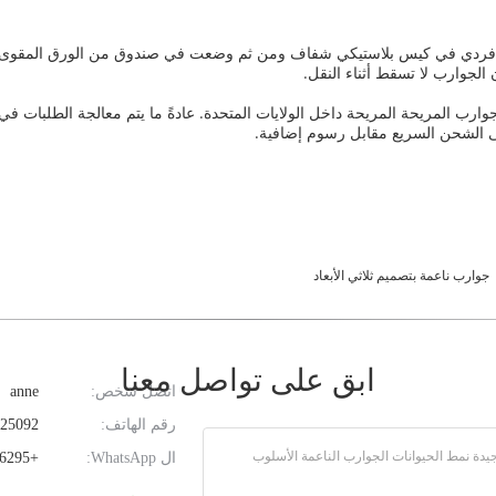
 فردي في كيس بلاستيكي شفاف ومن ثم وضعت في صندوق من الورق المقوى م
الجوارب لا تسقط أثناء النقل.
جوارب ناعمة بتصميم ثلاثي الأبعاد
ابق على تواصل معنا
اتصل شخص:
anne
رقم الهاتف:
086-13817825092
ال WhatsApp:
+8613916486295