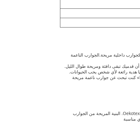
كجوارب داخلية مريحة.الجوارب الناعمة
 أن قدميك تبقى دافئة ومريحة طوال الليل.
لها هدية رائعة لأي شخص يحب الحيوانات.
رب لأي شخص.سواء كنت تبحث عن جوارب ناعمة مريحة
تخصيص الجوارب الناعمة الرائعة الخاصة بك مع ODM! الجوارب الناعمة مريحة لدينا مصنوعة في الصين مع شهادات BSCI و Oekotex. البنية المريحة من الجوارب
ي مناسبة