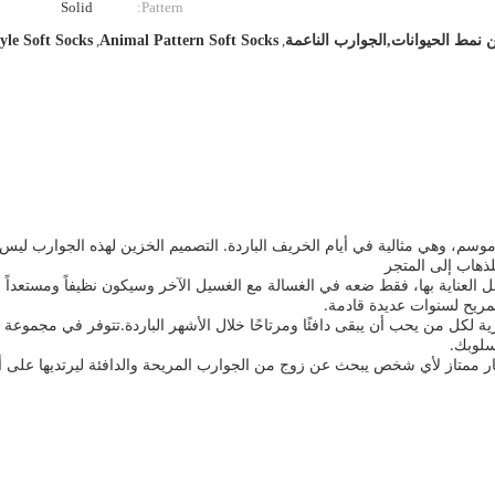
Solid
Pattern:
ن نمط الحيوانات,الجوارب الناعمة
,
Animal Pattern Soft Socks
,
yle Soft Socks
سم، وهي مثالية في أيام الخريف الباردة. التصميم الخزين لهذه الجوارب ليس فقط أ
لذهاب إلى المتجر
ل العناية بها، فقط ضعه في الغسالة مع الغسيل الآخر وسيكون نظيفاً ومستعداً ل
مريح لسنوات عديدة قادمة.
 لكل من يحب أن يبقى دافئًا ومرتاحًا خلال الأشهر الباردة.تتوفر في مجموعة 
سلوبك.
ر ممتاز لأي شخص يبحث عن زوج من الجوارب المريحة والدافئة ليرتديها على أ