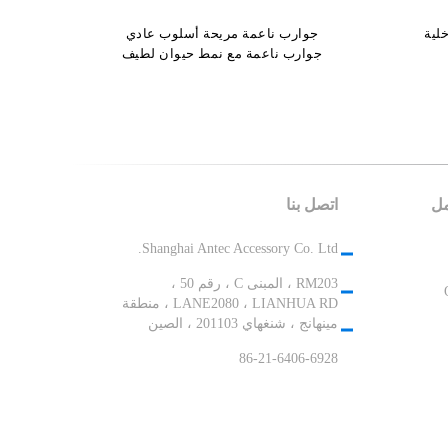
لية
زدوجة
جوارب ناعمة مريحة أسلوب عادي
جوارب مريحة ناعمة بتصميم حيوان
ثلج
ثلاثي الأبعاد جوارب مريحة داخلية
جوارب ناعمة مع نمط حيوان لطيف
مل
اتصل بنا
Shanghai Antec Accessory Co. Ltd.
RM203 ، المبنى C ، رقم 50 ،
LANE2080 ، LIANHUA RD ، منطقة
مينهانج ، شنغهاي 201103 ، الصين
86-21-6406-6928