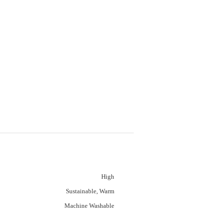
معلومات تفصيلية
High
Stretch:
Sustainable, Warm
Feature:
Machine Washable
Care Instructions: