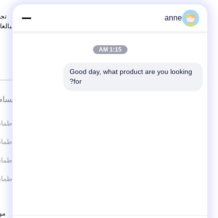
الجوارب الداخلية الشتوية القابلة
تجر
anne
للغسل الآلي للاستعمال اليومي
البالغ
1:15 AM
Good day, what product are you looking 
for?
الاقسام
طماق
شركة Shanghai Antec Accessory Co.
Ltd.
طماق
طماق 
ضبط الجودة
خريطة الموقع
سياسة الخصوصية
مو